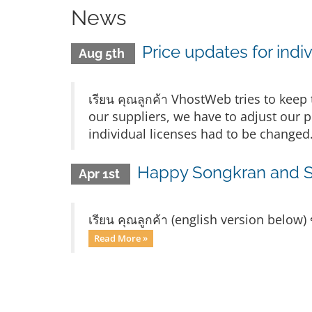
News
Price updates for ind
Aug 5th
เรียน คุณลูกค้า VhostWeb tries to keep
our suppliers, we have to adjust our p
individual licenses had to be changed.
Happy Songkran and Su
Apr 1st
เรียน คุณลูกค้า (english version below) ข
Read More »