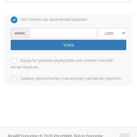
Yeni domen adı əlavə etmək istəyirəm.
www.
Yoxla
Başqa bir şirkətdə qeydiyyatda olan domeni transfer
etmək istəyirəm.
Sadəcə neymserverləri (nameserver) yeniləmək istəyirəm.
Müəllif hüquqları © 2026 VhostWeb. Bütün hüquqlar