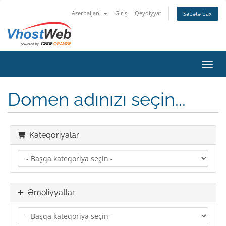
Azerbaijani
Giriş
Qeydiyyat
Səbətə bax
Naviq
Domen adınızı seçin...
Kateqoriyalar
Əməliyyatlar