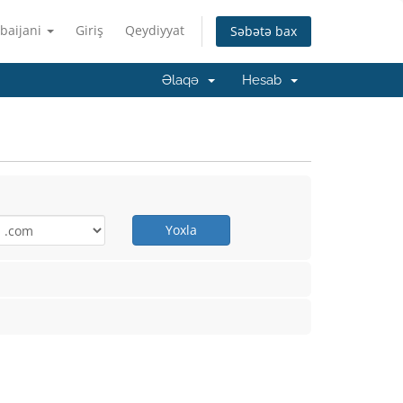
baijani
Giriş
Qeydiyyat
Səbətə bax
Əlaqə
Hesab
Yoxla