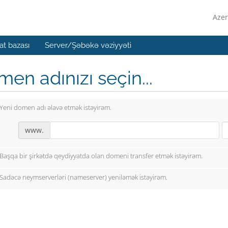
Azer
t bazası
Server/Şəbəkə vəziyyəti
en adınızı seçin...
Yeni domen adı əlavə etmək istəyirəm.
www.
Başqa bir şirkətdə qeydiyyatda olan domeni transfer etmək istəyirəm.
Sadəcə neymserverləri (nameserver) yeniləmək istəyirəm.