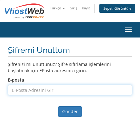
Türkçe
Giriş
Kayıt
Sepeti Görüntüle
Gezin
Şifremi Unuttum
Şifrenizi mi unuttunuz? Şifre sıfırlama işlemlerini
başlatmak için EPosta adresinizi girin.
E-posta
Gönder