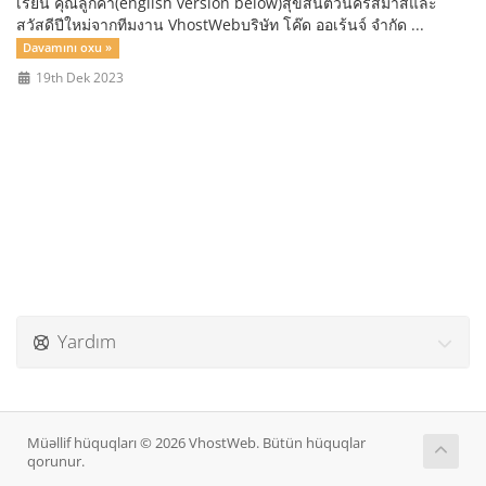
เรียน คุณลูกค้า(english version below)สุขสันต์วันคริสมาสและ
สวัสดีปีใหม่จากทีมงาน VhostWebบริษัท โค๊ด ออเร้นจ์ จำกัด ...
Davamını oxu »
19th Dek 2023
Yardım
Müəllif hüquqları © 2026 VhostWeb. Bütün hüquqlar
qorunur.