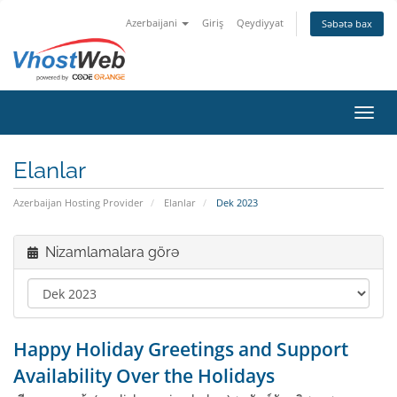
Azerbaijani
Giriş
Qeydiyyat
Səbətə bax
Naviq
Elanlar
Azerbaijan Hosting Provider
Elanlar
Dek 2023
Nizamlamalara görə
Happy Holiday Greetings and Support
Availability Over the Holidays