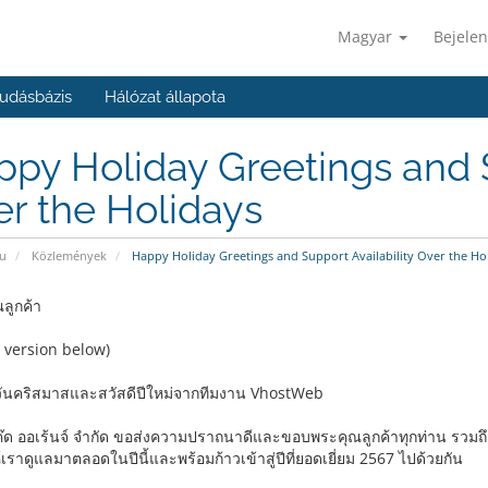
Magyar
Bejelen
udásbázis
Hálózat állapota
py Holiday Greetings and S
r the Holidays
u
Közlemények
Happy Holiday Greetings and Support Availability Over the Ho
ณลูกค้า
h version below)
์วันคริสมาสและสวัสดีปีใหม่จากทีมงาน VhostWeb
ค๊ด ออเร้นจ์ จำกัด ขอส่งความปราถนาดีและขอบพระคุณลูกค้าทุกท่าน รวมถึงบร
เราดูแลมาตลอดในปีนี้และพร้อมก้าวเข้าสู่ปีที่ยอดเยี่ยม 2567 ไปด้วยกัน