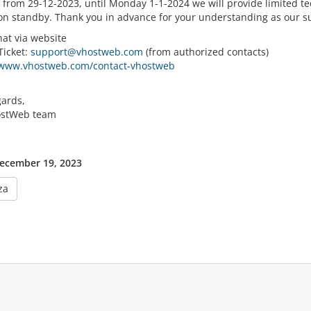
g from 29-12-2023, until Monday 1-1-2024 we will provide limited t
on standby. Thank you in advance for your understanding as our s
hat via website
Ticket:
support@vhostweb.com
(from authorized contacts)
/www.vhostweb.com/contact-vhostweb
gards,
ostWeb team
ecember 19, 2023
za