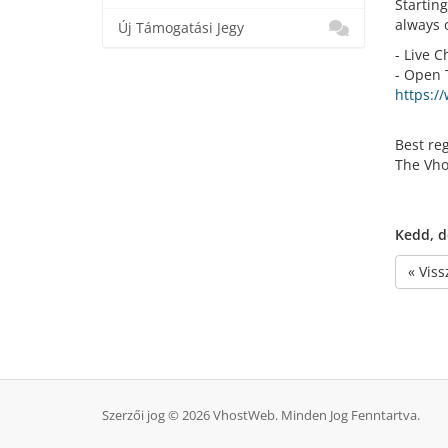
Startin
always 
Új Támogatási Jegy
- Live C
- Open 
https:/
Best re
The Vh
Kedd, d
« Viss
Szerzői jog © 2026 VhostWeb. Minden Jog Fenntartva.