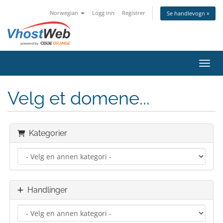
Norwegian
Logg inn
Registrer
Se handlevogn »
Bytt 
Velg et domene...
Kategorier
Handlinger