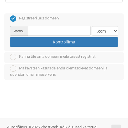
Registreeri uus domeen
www.
Kontrollima
Kanna üle oma domeen meile teisest registrist
Ma kavatsen kasutada enda olemasolevat domeeni ja
uuendan oma nimeserverid
Autoriõigus © 2026 VhostWeb. Kõik õigused kaitstud.