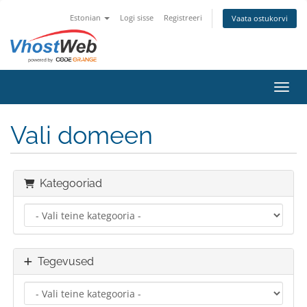
Estonian
Logi sisse
Registreeri
Vaata ostukorvi
Lülit
Vali domeen
Kategooriad
Tegevused