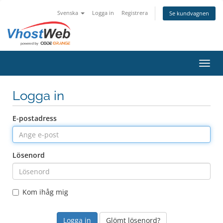
Svenska
Logga in
Registrera
Se kundvagnen
Växla
Logga in
E-postadress
Lösenord
Kom ihåg mig
Glömt lösenord?