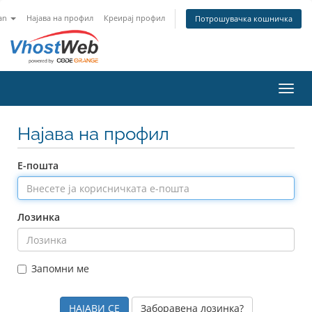
an
Најава на профил
Креирај профил
Потрошувачка кошничка
Вклу
Најава на профил
Е-пошта
Лозинка
Запомни ме
Заборавена лозинка?