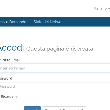
Italiano
chivio Domande
Stato del Network
Accedi
Questa pagina è riservata
dirizzo Email
assword
Ricordami