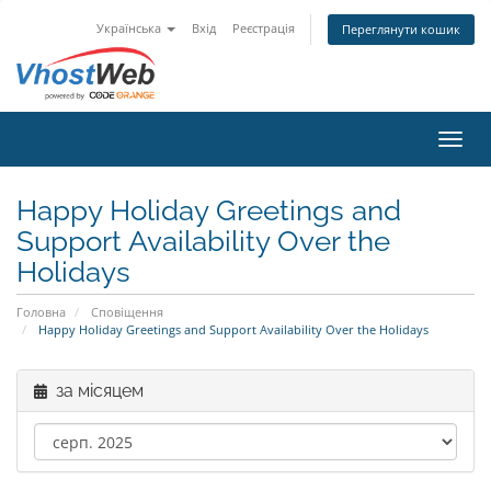
Українська
Вхід
Реєстрація
Переглянути кошик
Пере
Happy Holiday Greetings and
Support Availability Over the
Holidays
Головна
Сповіщення
Happy Holiday Greetings and Support Availability Over the Holidays
за місяцем